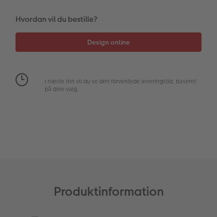
Fotopanel
Inspiration til bryllup
Hvordan vil du bestille?
Velkomstskilt
Talcollage
I næste trin vil du se den forventede leveringstid, baseret
Tilbehør
på dine valg.
Produktinformation