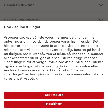
Kvalitet & sikkerhed
Certificeringer og ansvar
Kundeservice
Om os
Fotoprodukter
Andre produkter
Kontakt kundeservice:
78 79 78 07
- Man-fre: 09:00-20:00 | Søn: 14:00-
20:00 (undtagen helligdage)