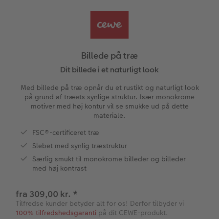
Fotobog som bryllupsgave
Forstørrelse på fotopapir
Billede på aluminiumsplade
Tekstiler
Design selv
Valgmuligheder
CEWE FOTOBOG Color pop
Fotosæt
Galleritryk
Skole og kontor
Fotokort
Gaveindpakning
Billede på træ
Panoramaside
Fotoklistermærker
Billede på akrylglas
Fotomagneter
Foldekort
Tilbehør
Dit billede i et naturligt look
Med billede på træ opnår du et rustikt og naturligt look
Mindelomme
Tilbehør
Art prints
Postkort
Billede på træ
på grund af træets synlige struktur. Især monokrome
ram
motiver med høj kontur vil se smukke ud på dette
materiale.
Tilbehør
Pasfoto
Fotoplakat med kort
Fyld-selv gaveæske
Kort med fotoindstik
dele
FSC®-certificeret træ
Fotoplakat med plakatliste
Mobilcovers
Bordkort
Slebet med synlig træstruktur
Særlig smukt til monokrome billeder og billeder
Fotocollage
Kæledyr
Menukort
med høj kontrast
hexxas
Inspiration
Direkte forsendelse
fra 309,00 kr.
*
Tilfredse kunder betyder alt for os! Derfor tilbyder vi
Flerdelt vægbillede
CEWE Gavekort
Digitalt festkort
100% tilfredshedsgaranti
på dit CEWE-produkt.