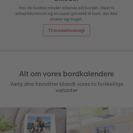
Hav de bedste minder stående på bordet. Ideel til
arbejdskontoret og en super gaveidé til ham, der ikke
Fotobog som bryllupsgave
Forstørrelse på fotopapir
Billede på aluminiumsplade
Tekstiler
Design selv
Valgmuligheder
ønsker sig noget.
CEWE FOTOBOG Color pop
Fotosæt
Galleritryk
Skole og kontor
Fotokort
Gaveindpakning
Til produktoversigt
Panoramaside
Fotoklistermærker
Billede på akrylglas
Fotomagneter
Foldekort
Tilbehør
Mindelomme
Tilbehør
Billede på træ
Art prints
Postkort
ram
Tilbehør
Pasfoto
Fotoplakat med kort
Fyld-selv gaveæske
Kort med fotoindstik
Alt om vores bordkalendere
dele
Vælg dine favoritter blandt vores to forskellige
Fotoplakat med plakatliste
Mobilcovers
Bordkort
varianter
Fotocollage
Kæledyr
Menukort
hexxas
Inspiration
Direkte forsendelse
Flerdelt vægbillede
CEWE Gavekort
Digitalt festkort