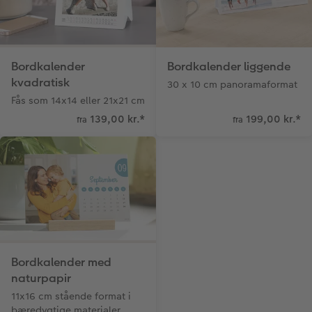
Fotopanel
Inspiration til bryllup
Velkomstskilt
Bordkalender
Bordkalender liggende
kvadratisk
30 x 10 cm panoramaformat
Talcollage
Fås som 14x14 eller 21x21 cm
139,00 kr.
*
199,00 kr.
*
Tilbehør
fra
fra
Bordkalender med
naturpapir
11x16 cm stående format i
bæredygtige materialer