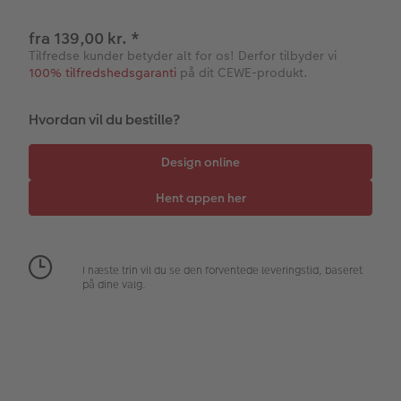
hexxas
Inspiration
Direkte forsendelse
fra 139,00 kr.
*
Flerdelt vægbillede
CEWE Gavekort
Digitalt festkort
Tilfredse kunder betyder alt for os! Derfor tilbyder vi
100% tilfredshedsgaranti
på dit CEWE-produkt.
Fotopanel
Inspiration til bryllup
Hvordan vil du bestille?
Velkomstskilt
Talcollage
Tilbehør
I næste trin vil du se den forventede leveringstid, baseret
på dine valg.