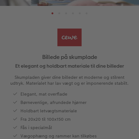
tioner
Papirtyper og omslag
Art prints
Billede i ramme
Dekoration
Flere anledninger
Aftalekalender
Bestillingsmuligheder
Billedboks
Klistermærker
Dåb
Ugeplan på akrylglas
Billede på skumplade
Fotobog som bryllupsgave
Forstørrelse på fotopapir
Billede på aluminiumsplade
Tekstiler
Design selv
Valgmuligheder
CEWE FOTOBOG Color pop
Fotosæt
Galleritryk
Skole og kontor
Fotokort
Gaveindpakning
Billede på skumplade
Panoramaside
Fotoklistermærker
Billede på akrylglas
Fotomagneter
Foldekort
Tilbehør
Et elegant og holdbart materiale til dine billeder
Skumpladen giver dine billeder et moderne og stilrent
Mindelomme
Tilbehør
Billede på træ
Art prints
Postkort
udtryk. Materialet har lav vægt og er imponerende stabilt.
ram
Elegant, mat overflade
Tilbehør
Pasfoto
Fotoplakat med kort
Fyld-selv gaveæske
Kort med fotoindstik
dele
Børnevenlige, afrundede hjørner
Fotoplakat med plakatliste
Mobilcovers
Bordkort
Holdbart letvægtsmateriale
Fra 20x20 til 100x150 cm
Fotocollage
Kæledyr
Menukort
Fås i specialmål
Vægophæng og rammer kan tilkøbes