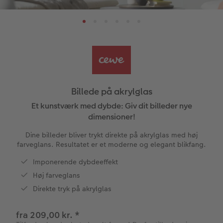
tioner
Papirtyper og omslag
Art prints
Billede i ramme
Dekoration
Flere anledninger
Aftalekalender
Bestillingsmuligheder
Billedboks
Billede på skumplade
Klistermærker
Dåb
Ugeplan på akrylglas
Fotobog som bryllupsgave
Forstørrelse på fotopapir
Billede på aluminiumsplade
Tekstiler
Design selv
Valgmuligheder
CEWE FOTOBOG Color pop
Fotosæt
Galleritryk
Skole og kontor
Fotokort
Gaveindpakning
Billede på akrylglas
Panoramaside
Fotoklistermærker
Fotomagneter
Foldekort
Tilbehør
Billede på akrylglas
Et kunstværk med dybde: Giv dit billeder nye
dimensioner!
Mindelomme
Tilbehør
Billede på træ
Art prints
Postkort
Dine billeder bliver trykt direkte på akrylglas med høj
ram
farveglans. Resultatet er et moderne og elegant blikfang.
Tilbehør
Pasfoto
Fotoplakat med kort
Fyld-selv gaveæske
Kort med fotoindstik
dele
Imponerende dybdeeffekt
Høj farveglans
Fotoplakat med plakatliste
Mobilcovers
Bordkort
Direkte tryk på akrylglas
Fotocollage
Kæledyr
Menukort
fra 209,00 kr.
*