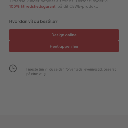
hexxas
Inspiration
Direkte forsendelse
Tilfredse kunder betyder alt for os! Derfor tilbyder vi
100% tilfredshedsgaranti
på dit CEWE-produkt.
Flerdelt vægbillede
CEWE Gavekort
Digitalt festkort
Hvordan vil du bestille?
Fotopanel
Inspiration til bryllup
Velkomstskilt
Talcollage
Tilbehør
I næste trin vil du se den forventede leveringstid, baseret
på dine valg.