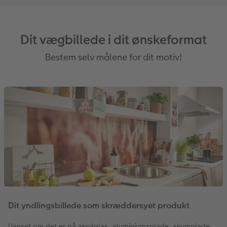
Dit vægbillede i dit ønskeformat
Bestem selv målene for dit motiv!
Dit yndlingsbillede som skræddersyet produkt
Uanset om det er på akrylglas, aluminiumsplade, skumplade