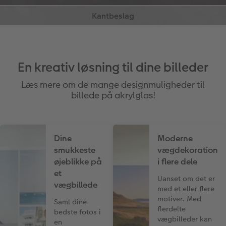
kanten af dit foto. Dit motiv bliver ikke påvirket af
beslagene.
En kreativ løsning til dine billeder
Læs mere om de mange designmuligheder til
billede på akrylglas!
Dine
Moderne
smukkeste
vægdekoration
øjeblikke på
i flere dele
et
Uanset om det er
vægbillede
med et eller flere
motiver. Med
Saml dine
flerdelte
bedste fotos i
vægbilleder kan
en