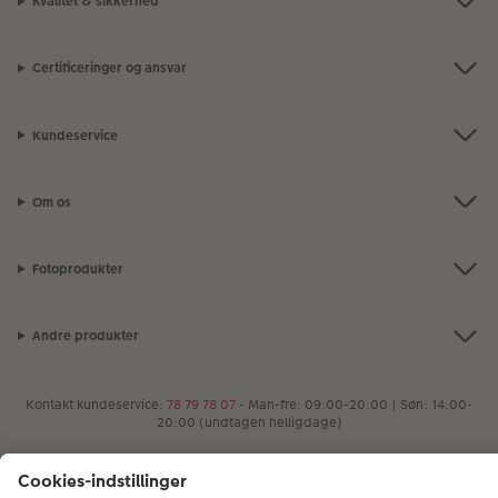
Kvalitet & sikkerhed
Certificeringer og ansvar
Kundeservice
Om os
Fotoprodukter
Andre produkter
Kontakt kundeservice:
78 79 78 07
- Man-fre: 09:00-20:00 | Søn: 14:00-
20:00 (undtagen helligdage)