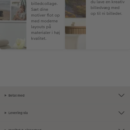
du lave en kreativ
billedcollage.
billedvæg med
Sæt dine
op til ni billeder.
motiver flot op
med moderne
layouts på
materialer i høj
kvalitet.
Betal med
Levering via