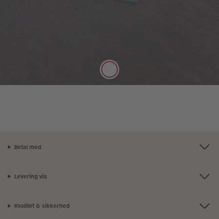
Digitaltryk standard
Intensive farver, silkemat look
En allrounder! Digitaltryk standard er af høj kvalitet
og har en vægt på 250 g/m². Papiret har en flot,
silkemat overflade, og det er muligt at skrive på
papiret med en blyant.
Se mere
Betal med
Levering via
Kvalitet & sikkerhed