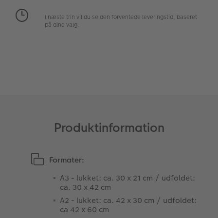
Fotopanel
Inspiration til bryllup
I næste trin vil du se den forventede leveringstid, baseret
på dine valg.
Velkomstskilt
Talcollage
Tilbehør
Produktinformation
Formater:
A3 - lukket: ca. 30 x 21 cm / udfoldet:
ca. 30 x 42 cm
A2 - lukket: ca. 42 x 30 cm / udfoldet:
ca 42 x 60 cm