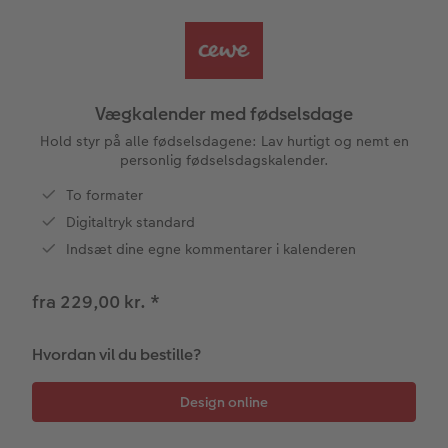
Fotobog som bryllupsgave
Forstørrelse på fotopapir
Billede på aluminiumsplade
Tekstiler
Design selv
Valgmuligheder
CEWE FOTOBOG Color pop
Fotosæt
Galleritryk
Skole og kontor
Fotokort
Gaveindpakning
Vægkalender med fødselsdage
Panoramaside
Fotoklistermærker
Billede på akrylglas
Fotomagneter
Foldekort
Tilbehør
Hold styr på alle fødselsdagene: Lav hurtigt og nemt en
personlig fødselsdagskalender.
Mindelomme
Tilbehør
Billede på træ
Art prints
Postkort
To formater
ram
Digitaltryk standard
Tilbehør
Pasfoto
Fotoplakat med kort
Fyld-selv gaveæske
Kort med fotoindstik
Indsæt dine egne kommentarer i kalenderen
dele
Fotoplakat med plakatliste
Mobilcovers
Bordkort
fra 229,00 kr.
*
Fotocollage
Kæledyr
Menukort
Hvordan vil du bestille?
hexxas
Inspiration
Direkte forsendelse
Flerdelt vægbillede
CEWE Gavekort
Digitalt festkort