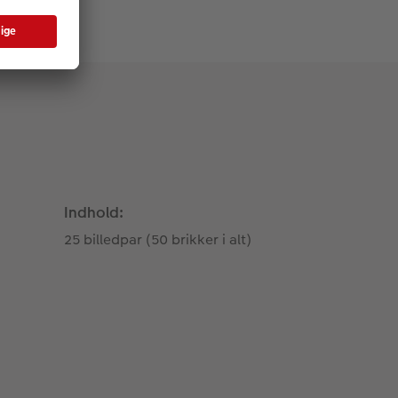
Indhold:
25 billedpar (50 brikker i alt)