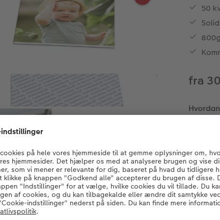
50 kv
Solid
800g
Komm
fra 3
Hvordan v