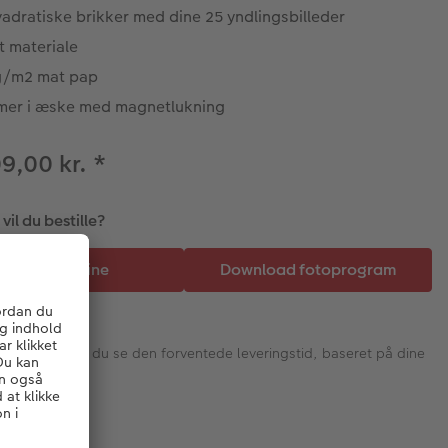
adratiske brikker med dine 25 yndlingsbilleder
t materiale
/m2 mat pap
er i æske med magnetlukning
09,00 kr.
*
il du bestille?
I næste trin vil du se den forventede leveringstid, baseret på dine
valg.