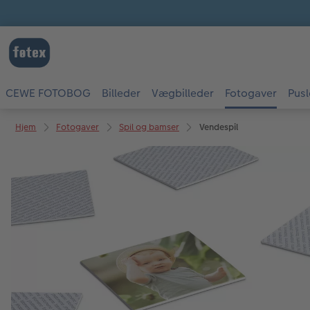
CEWE FOTOBOG
Billeder
Vægbilleder
Fotogaver
Pusl
Hjem
Fotogaver
Spil og bamser
Vendespil