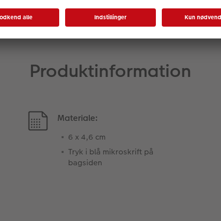
Produktinformation
Materiale:
6 x 4,6 cm
Tryk i blå mikroskrift på
bagsiden