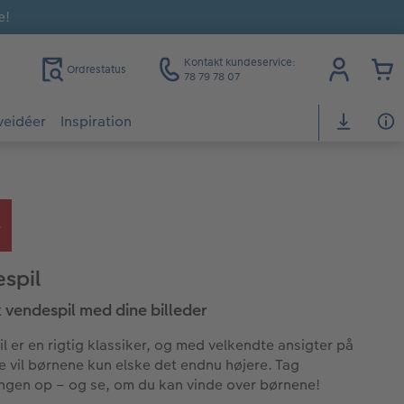
e!
Kontakt kundeservice:
Ordrestatus
78 79 78 07
veidéer
Inspiration
spil
k vendespil med dine billeder
l er en rigtig klassiker, og med velkendte ansigter på
e vil børnene kun elske det endnu højere. Tag
ngen op – og se, om du kan vinde over børnene!