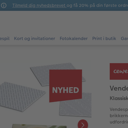
Tilmeld dig nyhedsbrevet
og få 20% på din første ordr
espil
Kort og invitationer
Fotokalender
Print i butik
Ga
Vende
Klassis
Vendespi
brikkern
udfordri