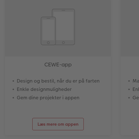
CEWE-app
Design og bestil, når du er på farten
Ma
Enkle designmuligheder
En
Gem dine projekter i appen
Ge
Læs mere om appen