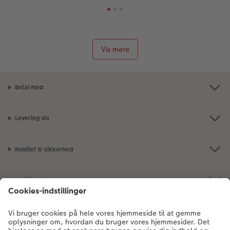
Vis mere
Betal med
Levering via
Kvalitet & sikkerhed
Certificeringer og ansvar
Kundeservice