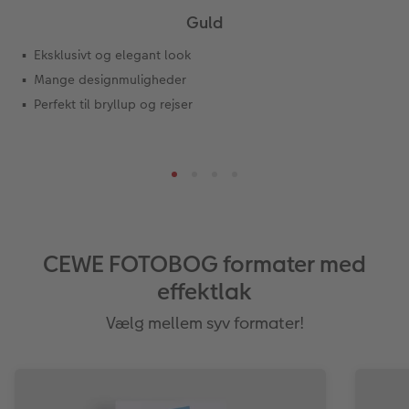
Guld
Fotopanel
Inspiration til bryllup
Eksklusivt og elegant look
Velkomstskilt
Mange designmuligheder
Perfekt til bryllup og rejser
Talcollage
Tilbehør
CEWE FOTOBOG formater med
effektlak
Vælg mellem syv formater!