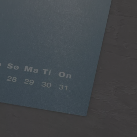
Digitaltryk standard
Intensive farver, silkemat look
En allrounder! Digitaltryk standard er af høj kvalitet
og har en vægt på 250 g/m². Papiret har en flot,