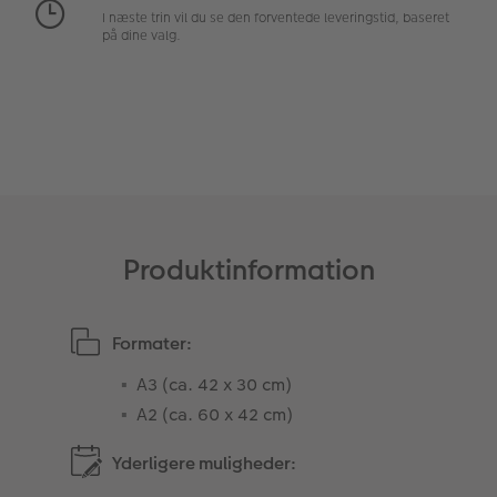
I næste trin vil du se den forventede leveringstid, baseret
Fotopanel
Inspiration til bryllup
på dine valg.
Velkomstskilt
Talcollage
Tilbehør
Produktinformation
Formater:
A3 (ca. 42 x 30 cm)
A2 (ca. 60 x 42 cm)
Yderligere muligheder: