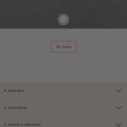
silkemat overflade, og det er muligt at skrive på
papiret med en blyant.
Vis mere
Betal med
Levering via
Kvalitet & sikkerhed