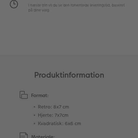
I næste trin vil du se den forventede leveringstid, baseret
Fotopanel
Inspiration til bryllup
på dine valg.
Velkomstskilt
Talcollage
Tilbehør
Produktinformation
Format:
Retro: 8x7 cm
Hjerte: 7x7cm
Kvadratisk: 6x6 cm
Materiale: