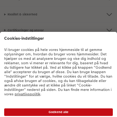
Kvalitet & sikkerhed
Certificeringer og ansvar
Kundeservice
Om os
Fotoprodukter
Andre produkter
Kontakt kundeservice:
78 79 78 07
- Man-fre: 09:00-20:00 | Søn: 14:00-
20:00 (undtagen helligdage)