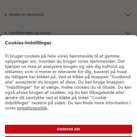
Kvalitet & sikkerhed
Certificeringer og ansvar
Kundeservice
Om os
Fotoprodukter
Andre produkter
Kontakt kundeservice:
78 79 78 07
- Man-fre: 09:00-20:00 | Søn: 14:00-
20:00 (undtagen helligdage)