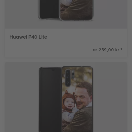
Fotopanel
Inspiration til bryllup
Velkomstskilt
Huawei P40 Lite
Talcollage
259,00 kr.
*
fra
Tilbehør