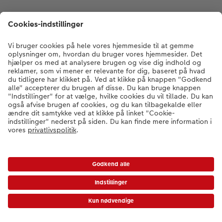
* Værdikoder gælder ikke Ekspresfotos, gavekort samt fragt og startpris.